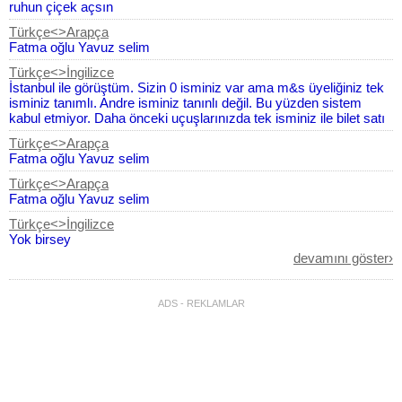
ruhun çiçek açsın
Türkçe<>Arapça
Fatma oğlu Yavuz selim
Türkçe<>İngilizce
İstanbul ile görüştüm. Sizin 0 isminiz var ama m&s üyeliğiniz tek
isminiz tanımlı. Andre isminiz tanınlı değil. Bu yüzden sistem
kabul etmiyor. Daha önceki uçuşlarınızda tek isminiz ile bilet satı
Türkçe<>Arapça
Fatma oğlu Yavuz selim
Türkçe<>Arapça
Fatma oğlu Yavuz selim
Türkçe<>İngilizce
Yok birsey
devamını göster›
Endonezya
Dili<>Türkçe
Apa
ADS - REKLAMLAR
Türkçe<>İngilizce
İstanbul ile görüştüm. Sizin 0 isminiz var ama m&s üyeliğiniz tek
isminiz tanımlı. Andre isminiz tanınlı değil. Bu yüzden sistem
kabul etmiyor. Daha önceki uçuşlarınızda tek isminiz ile bilet satı
Türkçe<>İngilizce