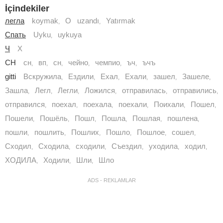
İçindekiler
легла
koymak
O uzandı
Yatırmak
,
,
Спать
Uyku
uykuya
,
Ч
X
CH
cн
вп
сн
чейно
чемпио
ъч
ъчъ
,
,
,
,
,
,
gitti
Вскружила
Ездили
Ехал
Ехали
зашел
Зашеле
,
,
,
,
,
,
Зашла
Легл
Легли
Ложился
отправилась
отправились
,
,
,
,
,
,
отправился
поехал
поехала
поехали
Поихали
Пошел
,
,
,
,
,
,
Пошели
Пошёль
Пошл
Пошла
Пошлая
пошлена
,
,
,
,
,
,
пошли
пошлить
Пошлих
Пошло
Пошлое
сошел
,
,
,
,
,
,
Сходил
Сходила
сходили
Съездил
уходила
ходил
,
,
,
,
,
,
ХОДИЛА
Ходили
Шли
Шло
,
,
,
ADS - REKLAMLAR